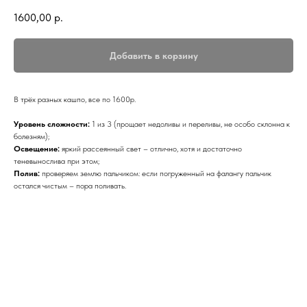
1600,00
р.
Добавить в корзину
В трёх разных кашпо, все по 1600р.
Уровень сложности:
1 из 3 (прощает недоливы и переливы, не особо склонна к
болезням);
Освещение:
яркий рассеянный свет – отлично, хотя и достаточно
теневынослива при этом;
Полив:
проверяем землю пальчиком: если погруженный на фалангу пальчик
остался чистым – пора поливать.